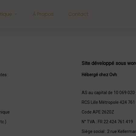
tique
À Propos
Contact
Site développé sous wo
tes :
Hébergé chez Ovh
AS au capital de 10 069 020
RCS Lille Métropole 424 76
nique
Code APE 2620Z
tc.)
N° TVA : FR 22 424 761 419
Siège social : 2 rue Kellerm