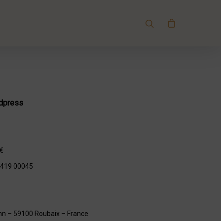
rdpress
 €
1 419 00045
ann – 59100 Roubaix – France