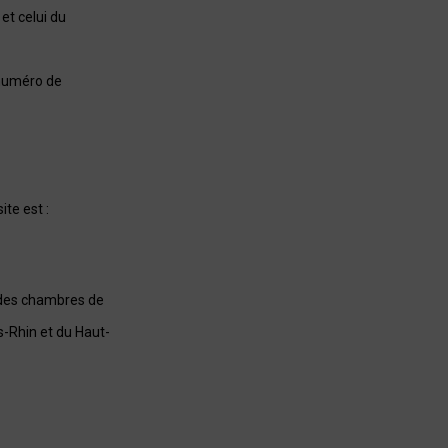
et celui du
 numéro de
ite est :
s des chambres de
s-Rhin et du Haut-