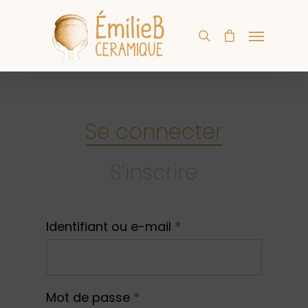
Se connecter
S’inscrire
Identifiant ou e-mail
*
Mot de passe
*