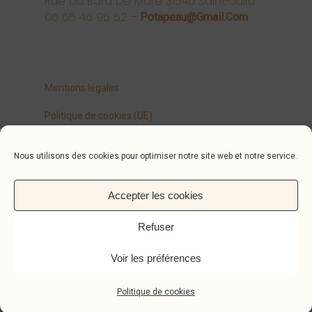
Rue Du Bord De Mare 31540 Saint-Julia
06 65 46 95 52 –
Potapeau@gmail.com
Mentions légales
Politique de cookies (UE)
Nous utilisons des cookies pour optimiser notre site web et notre service.
Conception graphique (jö) www.jo-o.fr
Accepter les cookies
Refuser
Voir les préférences
© 2026 ÉmilieB Céramique. © Photo Thomas Aubert
Politique de cookies