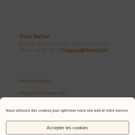
Émilie Berthon
Rue Du Bord De Mare 31540 Saint-Julia
06 65 46 95 52 –
Potapeau@gmail.com
Mentions légales
Politique de cookies (UE)
Nous utilisons des cookies pour optimiser notre site web et notre service.
Conception graphique (jö) www.jo-o.fr
Accepter les cookies