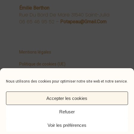
Émilie Berthon
Rue Du Bord De Mare 31540 Saint-Julia
06 65 46 95 52 –
Potapeau@gmail.com
Mentions légales
Politique de cookies (UE)
Nous utilisons des cookies pour optimiser notre site web et notre service.
Conception graphique (jö) www.jo-o.fr
Accepter les cookies
Refuser
Voir les préférences
© 2026 ÉmilieB Céramique. © Photo Thomas Aubert