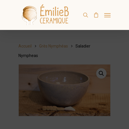
Accueil
Grès Nymphéas
Saladier
Nympheas